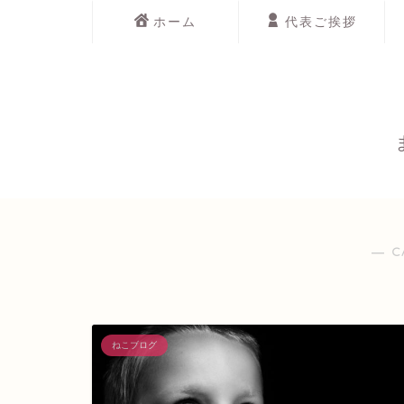
ホーム
代表ご挨拶
― C
ねこブログ