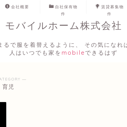
会社概要
自社保有物
賃貸募集物
件
件
モバイルホーム株式会社
まるで服を着替えるように、 その気になれ
人はいつでも家を
mobile
できるはず
ATEGORY ―
育児